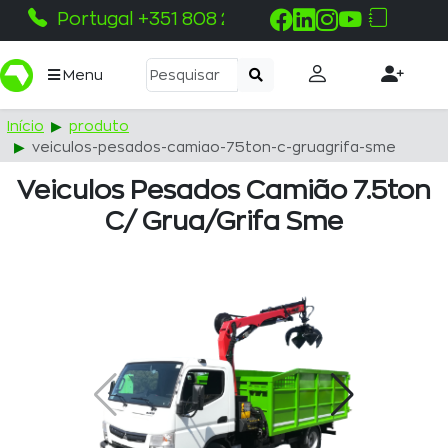
Portugal +351 808 215 115
Menu
Início
produto
veiculos-pesados-camiao-75ton-c-gruagrifa-sme
Veiculos Pesados Camião 7.5ton
C/ Grua/grifa Sme