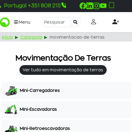
Pemba +258 843 330 100
Menu
Início
Categoria
movimentacao-de-terras
Movimentação De Terras
Ver tudo em movimentação de terras
Mini-Carregadores
Mini-Escavadoras
Mini-Retroescavadoras