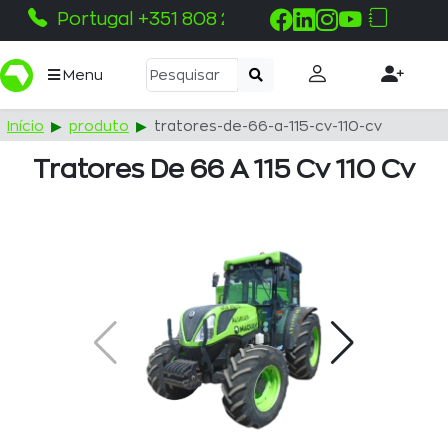
Portugal +351 808 215 115
Menu
Início
produto
tratores-de-66-a-115-cv-110-cv
Tratores De 66 A 115 Cv 110 Cv