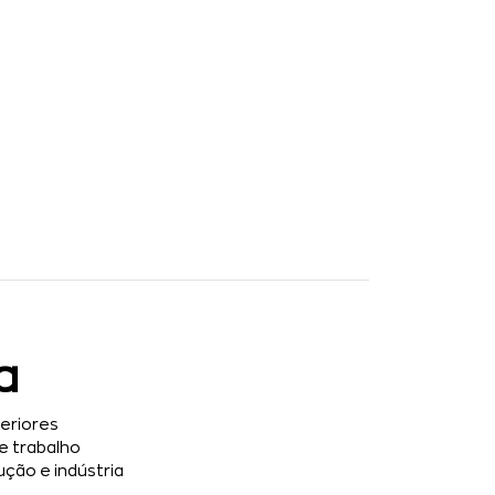
a
eriores
e trabalho
ução e indústria