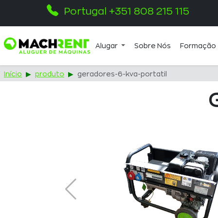
Portugal +351 808 215 115
Alugar
Sobre Nós
Formação
Início
produto
geradores-6-kva-portatil