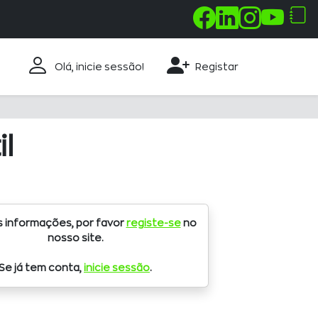
258 843 330 100
Olá, inicie sessão!
Registar
l
s informações, por favor
registe-se
no
nosso site.
Se já tem conta,
inicie sessão
.