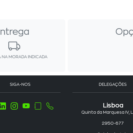
ntrega
Opç
 NA MORADA INDICADA
SIGA-NOS
DELEGAÇÕES
Lisboa
Quinta da Marquesa IV, 
2950-677