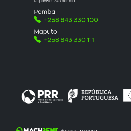
Disponível 24h por dia
Pemba
+258 843 330 100
Maputo
+258 843 330 111