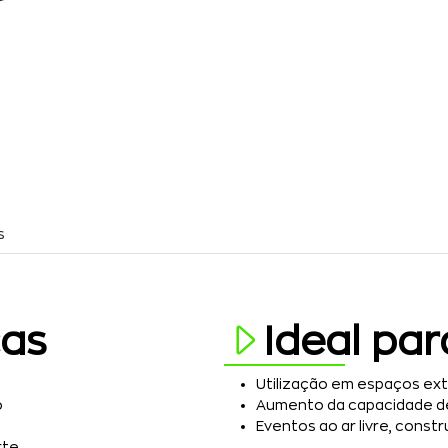
s
cas
Ideal par
Utilização em espaços ext
o
Aumento da capacidade de
Eventos ao ar livre, constr
rte