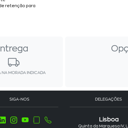
de retenção para
ntrega
Opç
 NA MORADA INDICADA
SIGA-NOS
DELEGAÇÕES
Lisboa
Quinta da Marquesa IV, 