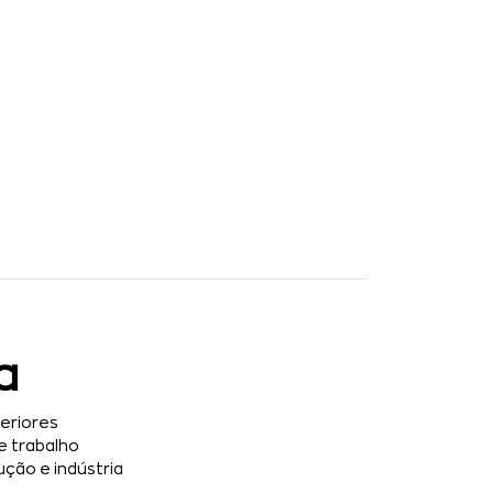
a
eriores
 trabalho
ução e indústria