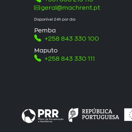
geral@machrent.pt
Disponível 24h por dia
Pemba
+258 843 330 100
Maputo
+258 843 330 111