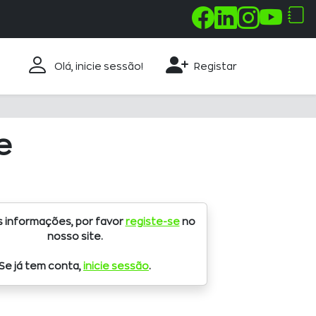
Olá, inicie sessão!
Registar
e
s informações, por favor
registe-se
no
nosso site.
Se já tem conta,
inicie sessão
.