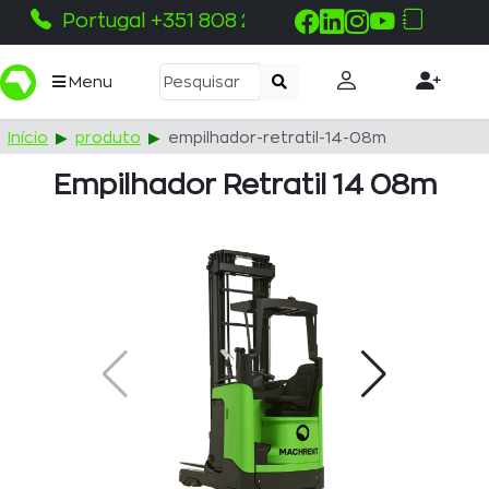
Portugal +351 808 215 115
Menu
Início
produto
empilhador-retratil-14-08m
Empilhador Retratil 14 08m