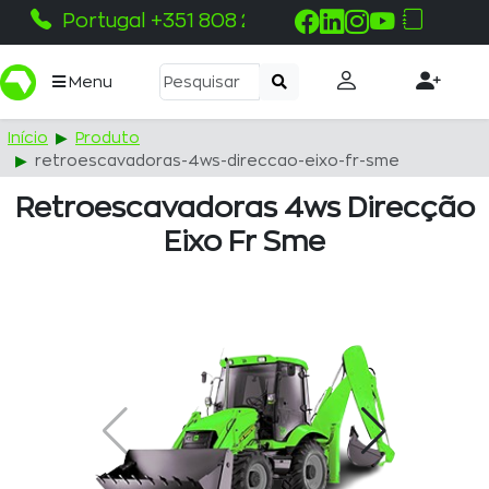
Portugal +351 808 215 115
Menu
Início
Produto
retroescavadoras-4ws-direccao-eixo-fr-sme
Retroescavadoras 4ws Direcção
Eixo Fr Sme