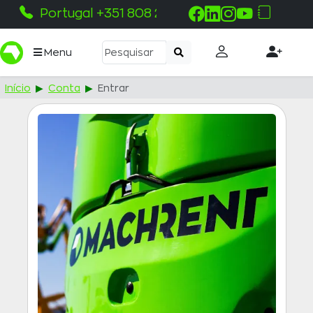
Portugal +351 808 215 115
Menu
Início
Conta
Entrar