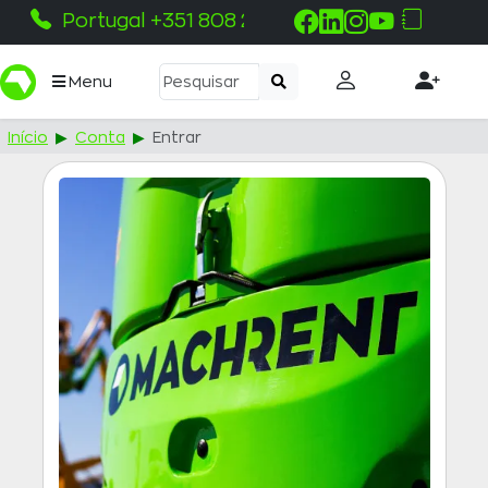
Portugal +351 808 215 115
Menu
Início
Conta
Entrar