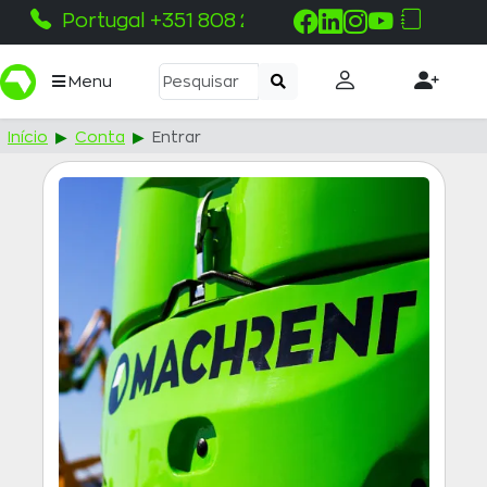
Portugal +351 808 215 115
Menu
Início
Conta
Entrar